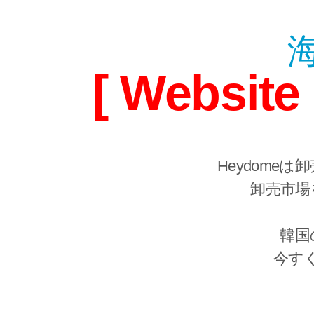
[ Webs
Heydome
卸売市場
韓国
今す