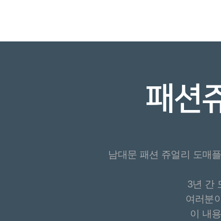
패션쥬
남대문 패션 쥬얼리 도매플
3년 간
여러분이
이 내